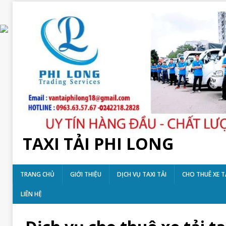
TAXI TẢI PHI LONG
TRANG CHỦ
GIỚI THIỆU
DỊCH VỤ TAXI TẢI
CHO THUÊ XE T
LIÊN HỆ