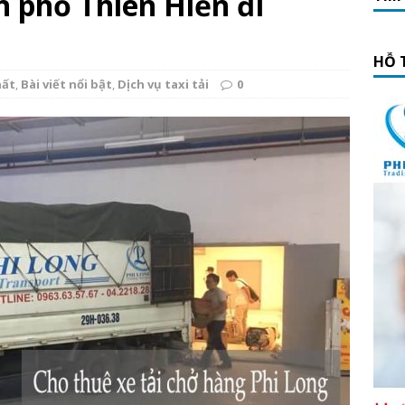
n phố Thiên Hiền đi
HỖ 
hất
,
Bài viết nổi bật
,
Dịch vụ taxi tải
0